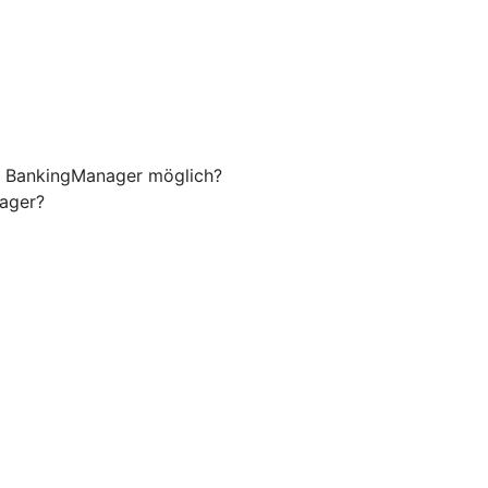
m BankingManager möglich?
nager?