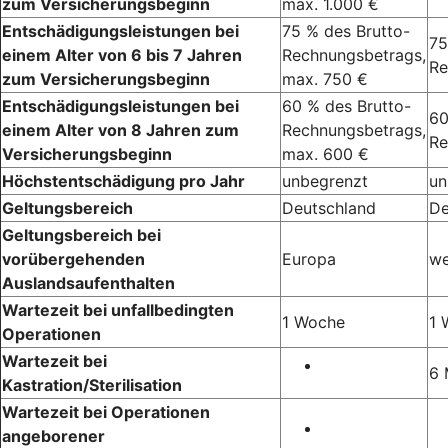
zum Versicherungsbeginn
max. 1.000 €
Entschädigungsleistungen bei
75 % des Brutto-
75
einem Alter von 6 bis 7 Jahren
Rechnungsbetrags,
Re
zum Versicherungsbeginn
max. 750 €
Entschädigungsleistungen bei
60 % des Brutto-
60
einem Alter von 8 Jahren zum
Rechnungsbetrags,
Re
Versicherungsbeginn
max. 600 €
Höchstentschädigung pro Jahr
unbegrenzt
un
Geltungsbereich
Deutschland
De
Geltungsbereich bei
vorübergehenden
Europa
we
Auslandsaufenthalten
Wartezeit bei unfallbedingten
1 Woche
1 
Operationen
Wartezeit bei
6 
Kastration/Sterilisation
Wartezeit bei Operationen
angeborener