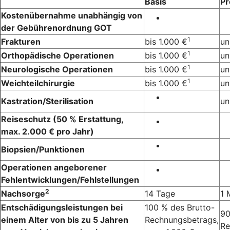
Basis
P
Kostenübernahme unabhängig von
der Gebührenordnung GOT
1
Frakturen
bis 1.000 €
un
1
Orthopädische Operationen
bis 1.000 €
un
1
Neurologische Operationen
bis 1.000 €
un
1
Weichteilchirurgie
bis 1.000 €
un
Kastration/Sterilisation
un
Reiseschutz (50 % Erstattung,
max. 2.000 € pro Jahr)
Biopsien/Punktionen
Operationen angeborener
Fehlentwicklungen/Fehlstellungen
2
Nachsorge
14 Tage
1 
Entschädigungsleistungen bei
100 % des Brutto-
90
einem Alter von bis zu 5 Jahren
Rechnungsbetrags,
Re