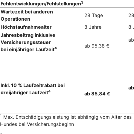
3
Fehlentwicklungen/Fehlstellungen
Wartezeit bei anderen
28 Tage
28
Operationen
Höchstaufnahmealter
8 Jahre
8 
Jahresbeitrag inklusive
ab
Versicherungssteuer
ab 95,38 €
4
bei einjähriger Laufzeit
Inkl. 10 % Laufzeitrabatt bei
ab
4
dreijähriger Laufzeit
ab 85,84 €
1
Max. Entschädigungsleistung ist abhängig vom Alter des
Hundes bei Versicherungsbeginn